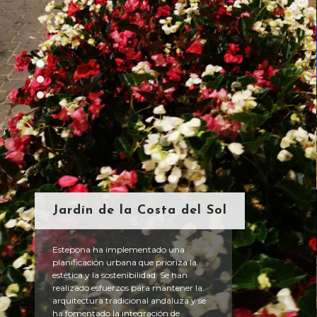
Jardín de la Costa del Sol
Estepona ha implementado una 
planificación urbana que prioriza la 
estética y la sostenibilidad. Se han 
realizado esfuerzos para mantener la 
arquitectura tradicional andaluza y se 
ha fomentado la integración de 